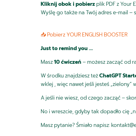
Kliknij obok i pobierz
plik PDF z Your 
Wyślę go także na Twój adres e-mail – s
📥 Pobierz YOUR ENGLISH BOOSTER
Just to remind you ….
Masz
10 ćwiczeń
– możesz zacząć od ra
W środku znajdziesz też
ChatGPT Start
wklej , więc nawet jeśli jesteś „zielony” 
A jeśli nie wiesz, od czego zacząć – sko
No i wreszcie, gdyby tak dopadło cię „n
Masz pytanie? Śmiało napisz: kontakt@