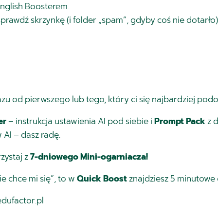
English Boosterem.
prawdź skrzynkę (i folder „spam”, gdyby coś nie dotarło)
zu od pierwszego lub tego, który ci się najbardziej pod
er
– instrukcja ustawienia AI pod siebie i
Prompt Pack
z d
w AI – dasz radę.
rzystaj z
7-dniowego Mini-ogarniacza!
ie chce mi się”, to w
Quick Boost
znajdziesz 5 minutowe 
edufactor.pl