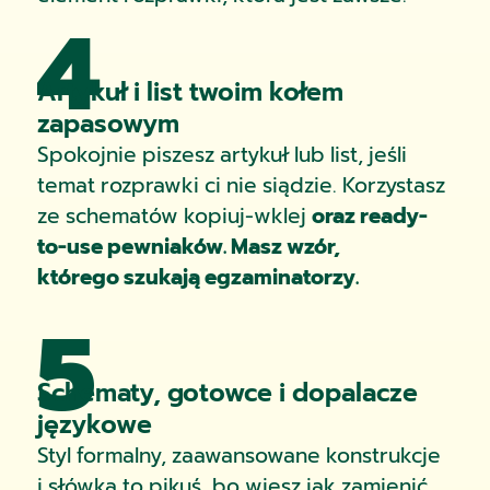
4
Artykuł i list twoim kołem
zapasowym
Spokojnie piszesz artykuł lub list, jeśli
temat rozprawki ci nie siądzie. Korzystasz
ze schematów kopiuj-wklej
oraz ready-
to-use pewniaków. Masz wzór,
którego szukają egzaminatorzy.
5
Schematy, gotowce i dopalacze
językowe
Styl formalny, zaawansowane konstrukcje
i słówka to pikuś, bo wiesz jak zamienić