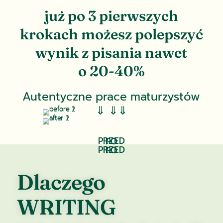
już po 3 pierwszych
krokach możesz polepszyć
wynik z pisania nawet
o 20-40%
Autentyczne prace maturzystów
⇓ ⇓⇓
PRZED
PO
PRZED
PO
Dlaczego
WRITING