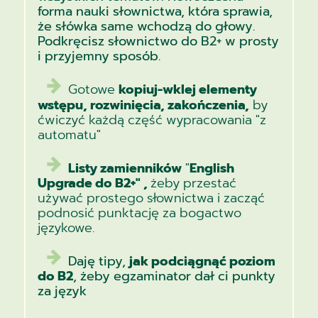
forma nauki słownictwa, która sprawia,
że słówka same wchodzą do głowy.
Podkręcisz słownictwo do B2+ w prosty
i przyjemny sposób.
Gotowe
kopiuj-wklej elementy
wstępu, rozwinięcia, zakończenia,
by
ćwiczyć każdą część wypracowania "z
automatu"
Listy zamienników
"
English
Upgrade do B2+"
,
żeby przestać
używać prostego słownictwa i zacząć
podnosić punktację za bogactwo
językowe.
Daję tipy,
jak podciągnąć poziom
do B2
, żeby egzaminator dał ci punkty
za język