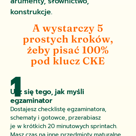
arumenty, słownictwo,
konstrukcje.
A wystarczy
5
prostych kroków,
żeby pisać 100%
pod klucz CKE
1
Ucz się tego, jak myśli
egzaminator
Dostajesz checklistę egzaminatora,
schematy i gotowce, przerabiasz
je w krótkich 20 minutowych sprintach.
Masz czas na inne przedmioty maturalne.