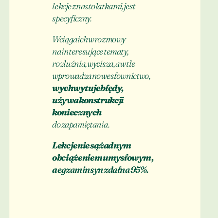
lekcje z nastolatkami, jest
specyficzny.
Wciąga ich w rozmowy
na interesujące tematy,
rozluźnia, wycisza, a w tle
wprowadza nowe słownictwo,
wychwytuje błędy,
używa konstrukcji
koniecznych
do zapamiętania.
Lekcje nie są żadnym
obciążeniem umysłowym,
a
egzamin syn zdał na 95%.