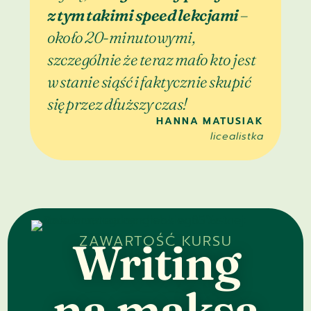
z tym takimi speed lekcjami
–
około 20-minutowymi,
szczególnie że teraz mało kto jest
w stanie siąść i faktycznie skupić
się przez dłuższy czas!
HANNA MATUSIAK
licealistka
ZAWARTOŚĆ KURSU
Writing
na maksa