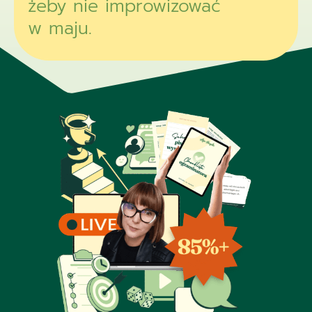
żeby nie improwizować
w maju.