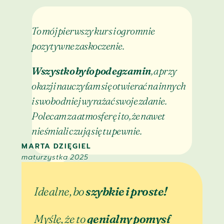
To mój pierwszy kurs i ogromnie
pozytywne zaskoczenie.
Wszystko było pod egzamin
, a przy
okazji nauczyłam się otwierać na innych
i swobodniej wyrażać swoje zdanie.
Polecam za atmosferę i to, że nawet
nieśmiali czują się tu pewnie.
MARTA DZIĘGIEL
maturzystka 2025
Idealne, bo
szybkie i proste!
Myślę, że to
genialny pomysł