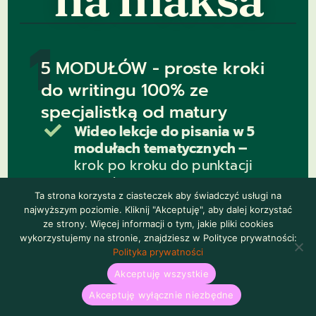
1
5 MODUŁÓW - proste kroki
do writingu 100% ze
specjalistką od matury
Wideo lekcje do pisania w 5

modułach tematycznych –
krok po kroku do punktacji
na maksa
Ta strona korzysta z ciasteczek aby świadczyć usługi na
Wartość rynkowa: 600 zł
2
najwyższym poziomie. Kliknij "Akceptuję", aby dalej korzystać
ze strony. Więcej informacji o tym, jakie pliki cookies
Narzędzia do ćwiczenia
wykorzystujemy na stronie, znajdziesz w Polityce prywatności:
Polityka prywatności
writingu
Akceptuję wszystkie
Workbooki KROK-PO-KROKU

Akceptuję wyłącznie niezbędne
do wszystkich rodzajów