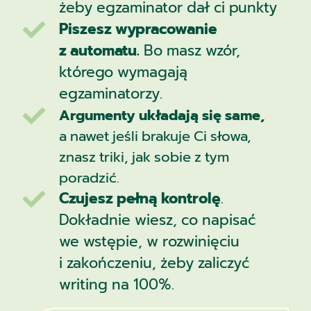
żeby egzaminator dał ci punkty
Piszesz wypracowanie

z automatu.
Bo masz wzór,
którego wymagają
egzaminatorzy.

Argumenty układają się same,
a nawet jeśli brakuje Ci słowa,
znasz triki, jak sobie z tym
poradzić.
Czujesz pełną kontrolę
.

Dokładnie wiesz, co napisać
we wstępie, w rozwinięciu
i zakończeniu, żeby zaliczyć
writing na 100%.