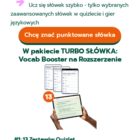
Ucz się słówek szybko - tylko wybranych
zaawansowanych słówek w quizlecie i gier
językowych
Chcę znać punktowane słówka
W pakiecie TURBO SŁÓWKA:
Vocab Booster na Rozszerzenie
dostajesz:
#1:
13 Zestawów Quizlet