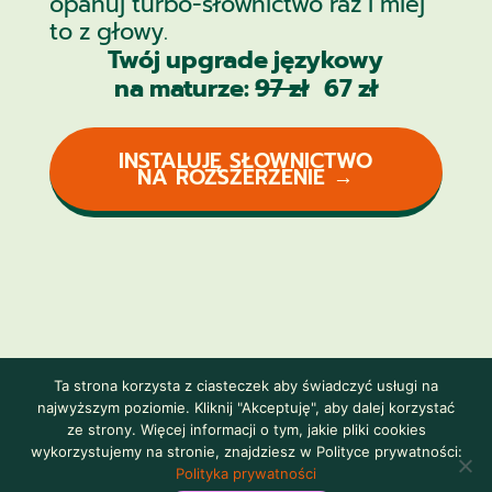
opanuj turbo-słownictwo raz i miej
to z głowy.
Twój upgrade językowy
na maturze:
97 zł
67 zł
INSTALUJĘ SŁOWNICTWO
NA ROZSZERZENIE →
Ta strona korzysta z ciasteczek aby świadczyć usługi na
najwyższym poziomie. Kliknij "Akceptuję", aby dalej korzystać
ze strony. Więcej informacji o tym, jakie pliki cookies
wykorzystujemy na stronie, znajdziesz w Polityce prywatności:
Regulamin
•
Polityka prywatności
Polityka prywatności