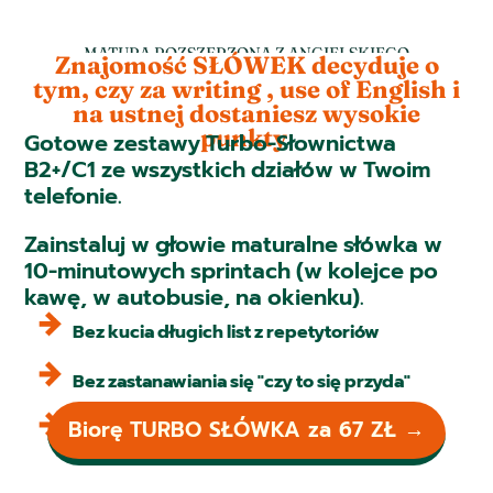
MATURA ROZSZERZONA Z ANGIELSKIEGO
Znajomość SŁÓWEK decyduje o
tym, czy za writing , use of English i
na ustnej dostaniesz wysokie
punkty
Gotowe zestawy Turbo-Słownictwa
B2+/C1 ze wszystkich działów w Twoim
telefonie.
Zainstaluj w głowie maturalne słówka w
10-minutowych sprintach (w kolejce po
kawę, w autobusie, na okienku).
Bez kucia długich list z repetytoriów
Bez zastanawiania się "czy to się przyda"
Biorę TURBO SŁÓWKA za 67 ZŁ →
Bez przepisywania słówek na kartki