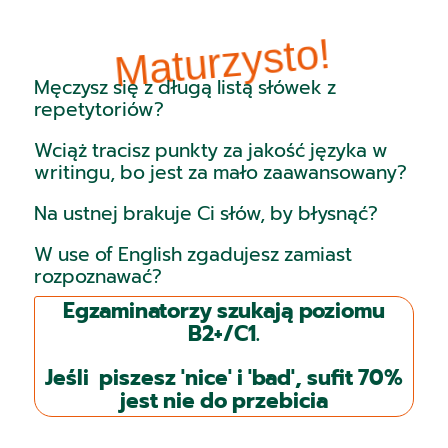
Maturzysto!
Męczysz się z długą listą słówek z
repetytoriów?
Wciąż tracisz punkty za jakość języka w
writingu, bo jest za mało zaawansowany?
Na ustnej brakuje Ci słów, by błysnąć?
W use of English zgadujesz zamiast
rozpoznawać?
Egzaminatorzy szukają poziomu
B2+/C1.
Jeśli piszesz 'nice' i 'bad', sufit 70%
jest nie do przebicia