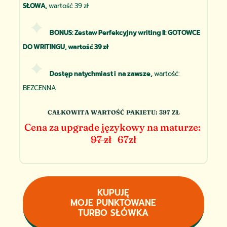
SŁOWA,
wartość 39 zł
BONUS: Zestaw Perfekcyjny writing II: GOTOWCE
DO WRITINGU,
wartość 39 zł
Dostęp natychmiast i na zawsze,
wartość:
BEZCENNA
CAŁKOWITA WARTOŚĆ PAKIETU: 397 ZŁ
Cena za upgrade językowy na maturze:
97 zł
67zł
KUPUJĘ
MOJE PUNKTOWANE
TURBO SŁÓWKA