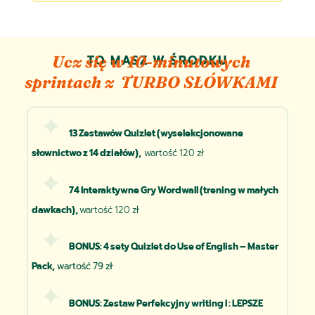
TO MASZ W ŚRODKU
Ucz się w 10-minutowych
sprintach z TURBO SŁÓWKAMI
13 Zestawów Quizlet (wyselekcjonowane
słownictwo z 14 działów),
wartość 120 zł
74 Interaktywne Gry Wordwall (trening w małych
dawkach),
wartość 120 zł
BONUS: 4 sety Quizlet do Use of English – Master
Pack,
wartość 79 zł
BONUS: Zestaw Perfekcyjny writing I : LEPSZE