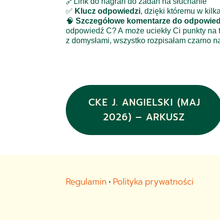
🔗Link do nagrań do zadań na słuchanie
✅
Klucz odpowiedzi
, dzięki któremu w kil
🧠
Szczegółowe komentarze do odpowied
odpowiedź C
? A może uciekły Ci punkty na
z domysłami,
wszystko rozpisałam czarno na
CKE J. ANGIELSKI (MAJ
2026) – ARKUSZ
Regulamin
•
Polityka prywatności