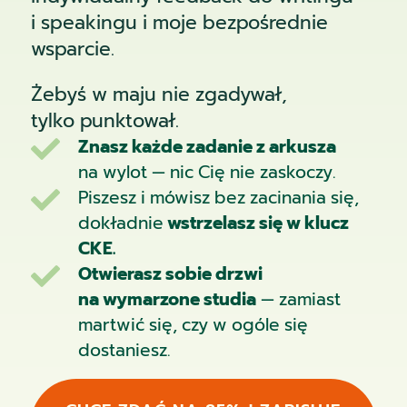
i speakingu i moje bezpośrednie
wsparcie.
Żebyś w maju nie zgadywał,
tylko punktował.
Znasz każde zadanie z arkusza

na wylot — nic Cię nie zaskoczy.
Piszesz i mówisz bez zacinania się,

dokładnie
wstrzelasz się w klucz
CKE.
Otwierasz sobie drzwi

na wymarzone studia
— zamiast
martwić się, czy w ogóle się
dostaniesz.