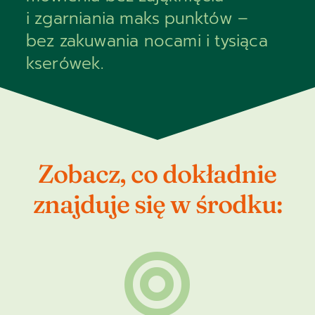
i zgarniania maks punktów –
bez zakuwania nocami i tysiąca
kserówek.
Zobacz, co dokładnie
znajduje się w środku:
