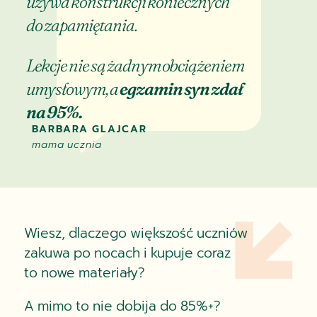
używa konstrukcji koniecznych
do zapamiętania.
Lekcje nie są żadnym obciążeniem
umysłowym, a
egzamin syn zdał
na 95%.
BARBARA GLAJCAR
mama ucznia
Wiesz, dlaczego większość uczniów
zakuwa po nocach i kupuje coraz
to nowe materiały?
A mimo to nie dobija do 85%+?