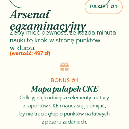
PAKIET #1
Arsenał
egzaminacyjny
Żeby mieć pewność, że każda minuta
nauki to krok w stronę punktów
w kluczu.
(wartość: 497 zł)

BONUS #1
Mapa pułapek CKE
Odkryj najtrudniejsze elementy matury
z raportów CKE i naucz się je omijać,
by nie tracić głupio punktów na łatwych
z pozoru zadaniach.