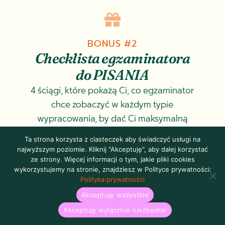

BONUS #2
Checklista egzaminatora
do PISANIA
4 ściągi, które pokażą Ci, co egzaminator
chce zobaczyć w każdym typie
wypracowania, by dać Ci maksymalną
liczbę punktów.
Ta strona korzysta z ciasteczek aby świadczyć usługi na
najwyższym poziomie. Kliknij "Akceptuję", aby dalej korzystać
ze strony. Więcej informacji o tym, jakie pliki cookies

wykorzystujemy na stronie, znajdziesz w Polityce prywatności:
Polityka prywatności
BONUS #3
Akceptuję wszystkie
Checklista egzaminatora
Akceptuję wyłącznie niezbędne
do MÓWIENIA