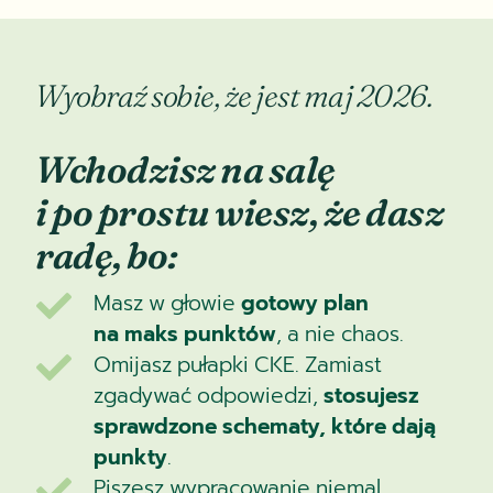
Wyobraź sobie, że jest maj 2026.
Wchodzisz na salę
i po prostu wiesz, że dasz
radę, bo:
Masz w głowie
gotowy plan

na maks punktów
, a nie chaos.
Omijasz pułapki CKE. Zamiast

zgadywać odpowiedzi,
stosujesz
sprawdzone schematy, które dają
punkty
.
Piszesz wypracowanie niemal
