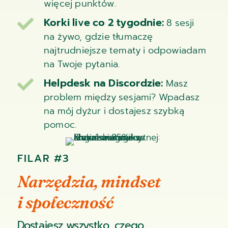
więcej punktów.
Korki live co 2 tygodnie:

8 sesji
na żywo, gdzie tłumaczę
najtrudniejsze tematy i odpowiadam
na Twoje pytania.
Helpdesk na Discordzie:

Masz
problem między sesjami? Wpadasz
na mój dyżur i dostajesz szybką
pomoc.
FILAR #3
Narzędzia, mindset
i społeczność
Dostajesz wszystko, czego