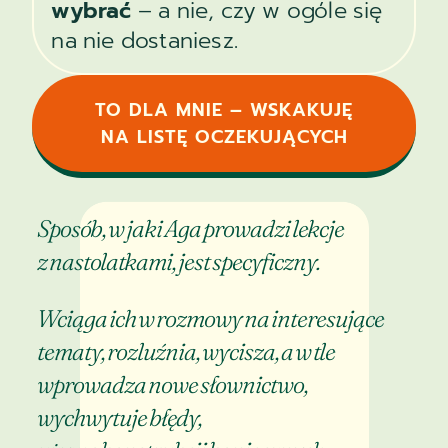
wybrać
– a nie, czy w ogóle się
na nie dostaniesz.
TO DLA MNIE – WSKAKUJĘ
NA LISTĘ OCZEKUJĄCYCH
Sposób, w jaki Aga prowadzi lekcje
z nastolatkami, jest specyficzny.
Wciąga ich w rozmowy na interesujące
tematy, rozluźnia, wycisza, a w tle
wprowadza nowe słownictwo,
wychwytuje błędy,