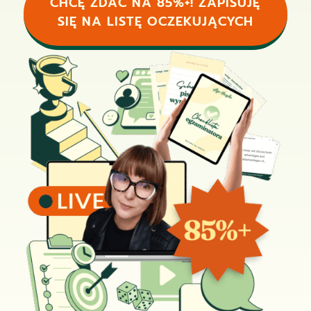
CHCĘ ZDAĆ NA 85%+! ZAPISUJĘ
SIĘ NA LISTĘ OCZEKUJĄCYCH