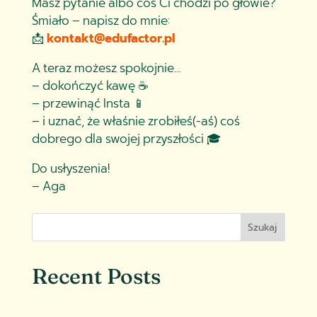
Masz pytanie albo coś Ci chodzi po głowie?
Śmiało – napisz do mnie:
📩
kontakt@edufactor.pl
A teraz możesz spokojnie…
– dokończyć kawę ☕
– przewinąć Insta 📱
– i uznać, że właśnie zrobiłeś(-aś) coś
dobrego dla swojej przyszłości 🎓
Do usłyszenia!
– Aga
Szukaj
Recent Posts